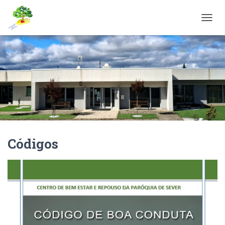
A
L
T
E
R
N
A
R
A
N
A
V
Códigos
E
G
A
Ç
Ã
O